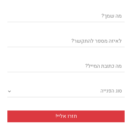
שם
מלא
טלפון
דוא"ל
סוג הפנייה