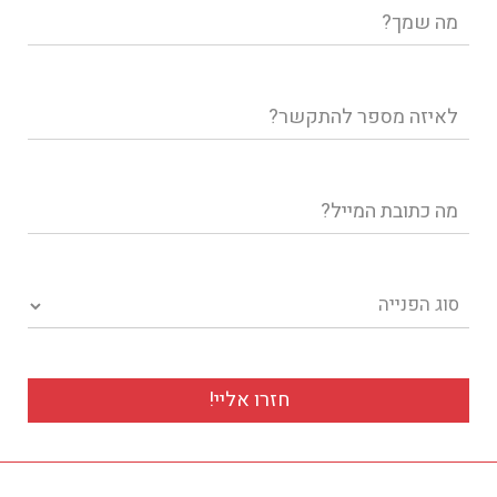
שם
מלא
טלפון
דוא"ל
סוג הפנייה