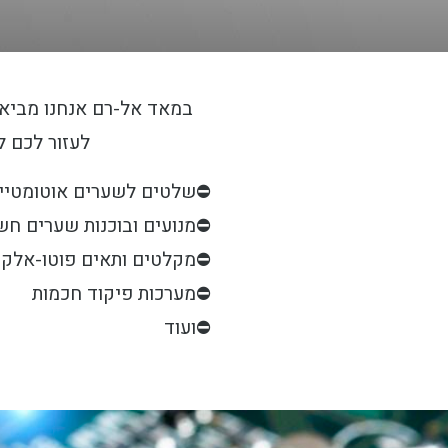
במאד אל-רם אנחנו מביאי
לעזור לכם ל
⛔שלטים לשערים אוטומטיי
⛔מנועים ובוכנות שערים חש
⛔מקלטים ותאים פוטו-אלקטר
⛔מערכות פיקוד חכמות
⛔ועוד