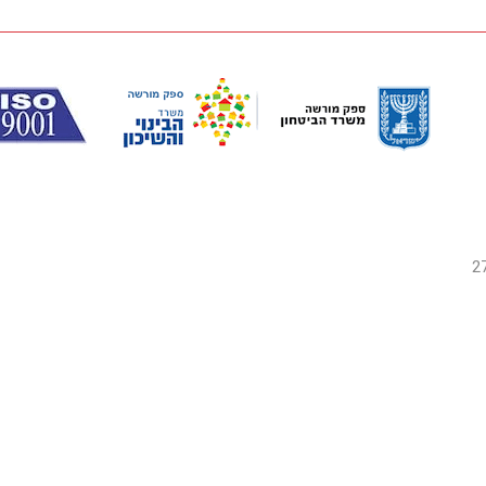
ק 27111