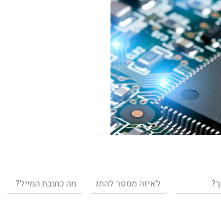
טלפון
דוא"ל