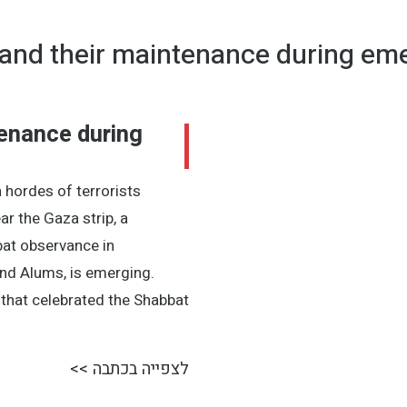
s and their maintenance during em
tenance during
 hordes of terrorists
r the Gaza strip, a
bat observance in
and Alums, is emerging.
 that celebrated the Shabbat
לצפייה בכתבה >>