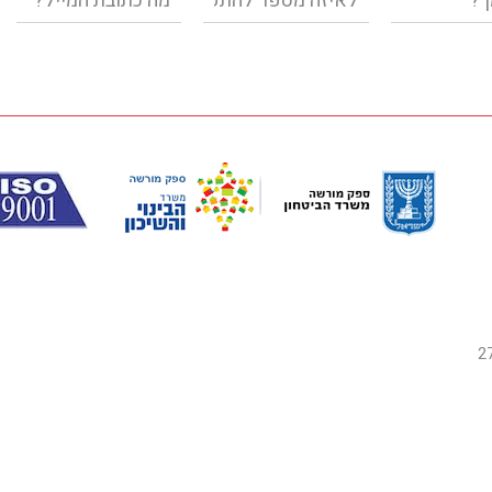
ק 27111