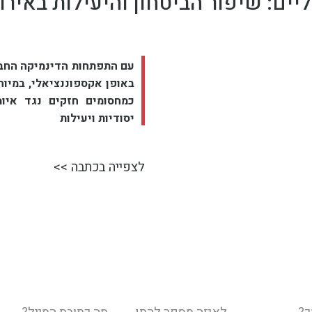
ים: שיפור הביטחון והיעילות באירו
עם התפתחות הדינמיקה החב
באופן אקספוננציאלי, במיו
כמחסומים חזקים נגד איומ
יסודיות ויעילות
לצפייה בכתבה >>
טלפון
דוא"ל